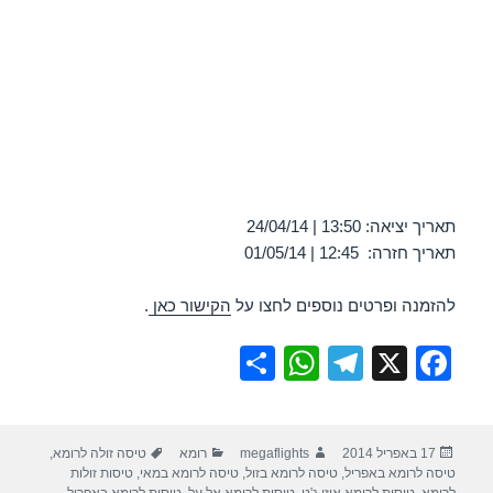
תאריך יציאה: 13:50 | 24/04/14
תאריך חזרה: 12:45 | 01/05/14
להזמנה ופרטים נוספים לחצו על
הקישור כאן
.
S
W
T
X
F
h
h
el
a
ar
at
e
c
פורסם
מחבר
קטגוריות
תגיות
17 באפריל 2014
megaflights
רומא
טיסה זולה לרומא
,
e
s
gr
e
בתאריך
טיסה לרומא באפריל
,
טיסה לרומא בזול
,
טיסה לרומא במאי
,
טיסות זולות