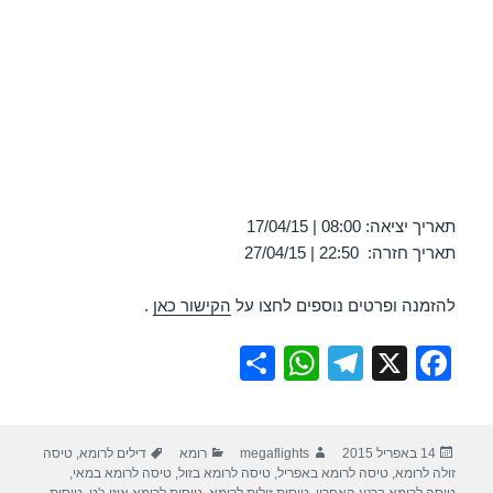
תאריך יציאה: 08:00 | 17/04/15
תאריך חזרה: 22:50 | 27/04/15
להזמנה ופרטים נוספים לחצו על
הקישור כאן
.
S
W
T
X
F
h
h
el
a
ar
at
e
c
פורסם
מחבר
קטגוריות
תגיות
14 באפריל 2015
megaflights
רומא
דילים לרומא
,
טיסה
e
s
gr
e
בתאריך
זולה לרומא
,
טיסה לרומא באפריל
,
טיסה לרומא בזול
,
טיסה לרומא במאי
,