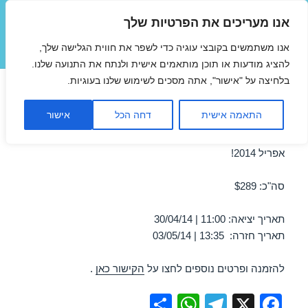
אנו מעריכים את הפרטיות שלך
טיסות זולות
אנו משתמשים בקובצי עוגיה כדי לשפר את חווית הגלישה שלך,
תפריטים
ווידג'טים
להציג מודעות או תוכן מותאמים אישית ולנתח את התנועה שלנו.
בלחיצה על "אישור", אתה מסכים לשימוש שלנו בעוגיות.
טיסה לרודוס 30/04/2014
התאמה אישית
דחה הכל
אישור
מבצע טיסה זולה לרודוס ב-30/04/2014 – מבצע לחודש
אפריל 2014!
סה"כ: $289
תאריך יציאה: 11:00 | 30/04/14
תאריך חזרה: 13:35 | 03/05/14
להזמנה ופרטים נוספים לחצו על
הקישור כאן
.
S
W
T
X
F