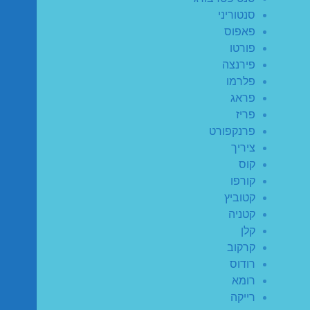
סנטוריני
פאפוס
פורטו
פירנצה
פלרמו
פראג
פריז
פרנקפורט
ציריך
קוס
קורפו
קטוביץ
קטניה
קלן
קרקוב
רודוס
רומא
רייקה