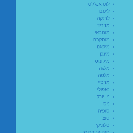
לוס אנג'לס
ליסבון
לרנקה
מדריד
מומבאי
מוסקבה
מילאנו
מינכן
מיקונוס
מלגה
מלטה
מרסיי
נאפולי
ניו יורק
ניס
סופיה
סוצ'י
סלוניקי
סנט פטרבורג