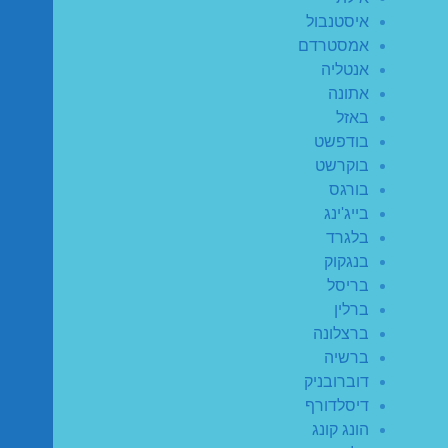
איסטנבול
אמסטרדם
אנטליה
אתונה
באזל
בודפשט
בוקרשט
בורגס
בייג'ינג
בלגרד
בנגקוק
בריסל
ברלין
ברצלונה
ברשיה
דוברובניק
דיסלדורף
הונג קונג