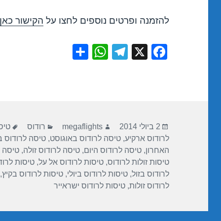
להזמנה ופרטים נוספים לחצו על
הקישור כאן
S
W
T
X
F
h
h
el
a
ar
at
e
c
e
s
gr
e
A
a
b
פורסם
מחבר
קטגוריות
תגי
p
m
o
2 ביולי 2014
megaflights
רודוס
טיס
בתאריך
לרודוס ארקיע
,
טיסה לרודוס באוגוסט
,
טיסה לרודוס ב
p
o
האחרון
,
טיסה לרודוס היום
,
טיסה לרודוס זולה
,
טיסה ל
k
טיסות זולות לרודוס
,
טיסות לרודוס אל על
,
טיסות לרוד
לרודוס בזול
,
טיסות לרודוס ביולי
,
טיסות לרודוס בקיץ
,
לרודוס זולות
,
טיסות לרודוס ישראייר