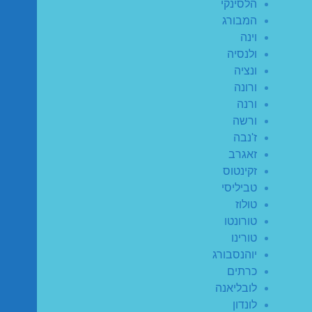
הלסינקי
המבורג
וינה
ולנסיה
ונציה
ורונה
ורנה
ורשה
ז'נבה
זאגרב
זקינטוס
טביליסי
טולוז
טורונטו
טורינו
יוהנסבורג
כרתים
לובליאנה
לונדון