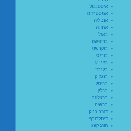
איסטנבול
אמסטרדם
אנטליה
אתונה
באזל
בודפשט
בוקרשט
בורגס
בייג'ינג
בלגרד
בנגקוק
בריסל
ברלין
ברצלונה
ברשיה
דוברובניק
דיסלדורף
הונג קונג