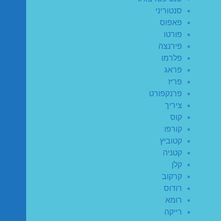
סנטוריני
פאפוס
פורטו
פירנצה
פלרמו
פראג
פריז
פרנקפורט
ציריך
קוס
קורפו
קטוביץ
קטניה
קלן
קרקוב
רודוס
רומא
רייקה