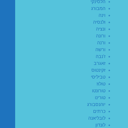
הלסינקי
המבורג
וינה
ולנסיה
ונציה
ורונה
ורנה
ורשה
ז'נבה
זאגרב
זקינטוס
טביליסי
טולוז
טורונטו
טורינו
יוהנסבורג
כרתים
לובליאנה
לונדון