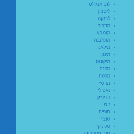
לוס אנג'לס
ליסבון
לרנקה
מדריד
מומבאי
מוסקבה
מילאנו
מינכן
מיקונוס
מלגה
מלטה
מרסיי
נאפולי
ניו יורק
ניס
סופיה
סוצ'י
סלוניקי
סנט פטרבורג