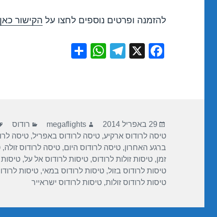
להזמנה ופרטים נוספים לחצו על
הקישור כאן
S
W
T
X
F
h
h
el
a
ar
at
e
c
e
s
gr
e
A
a
b
פורסם
מחבר
קטגוריות
p
m
o
29 באפריל 2014
megaflights
רודוס
בתאריך
טיסה לרודוס ארקיע
,
טיסה לרודוס באפריל
,
טיסה לרוד
p
o
ברגע האחרון
,
טיסה לרודוס היום
,
טיסה לרודוס זולה
,
ט
k
זמן
,
טיסות זולות לרודוס
,
טיסות לרודוס אל על
,
טיסות 
טיסות לרודוס בזול
,
טיסות לרודוס במאי
,
טיסות לרודו
טיסות לרודוס זולות
,
טיסות לרודוס ישראייר