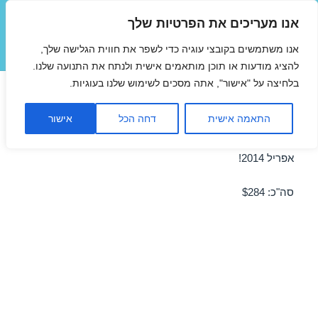
אנו מעריכים את הפרטיות שלך
טיסות זולות
אנו משתמשים בקובצי עוגיה כדי לשפר את חווית הגלישה שלך,
תפריטים
ווידג'טים
להציג מודעות או תוכן מותאמים אישית ולנתח את התנועה שלנו.
בלחיצה על "אישור", אתה מסכים לשימוש שלנו בעוגיות.
טיסה לרודוס באפריל 11/04/2014
התאמה אישית
דחה הכל
אישור
מבצע טיסה זולה לרודוס ב-11/04/2014 – מבצע לחודש
אפריל 2014!
סה"כ: $284