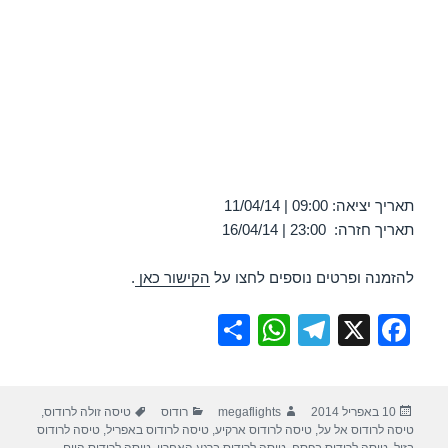
תאריך יציאה: 09:00 | 11/04/14
תאריך חזרה: 23:00 | 16/04/14
להזמנה ופרטים נוספים לחצו על
הקישור כאן
.
S
W
T
X
F
h
h
el
a
ar
at
e
c
פורסם
מחבר
קטגוריות
תגיות
10 באפריל 2014
megaflights
רודוס
טיסה זולה לרודוס
,
e
s
gr
e
בתאריך
טיסה לרודוס אל על
,
טיסה לרודוס ארקיע
,
טיסה לרודוס באפריל
,
טיסה לרודוס