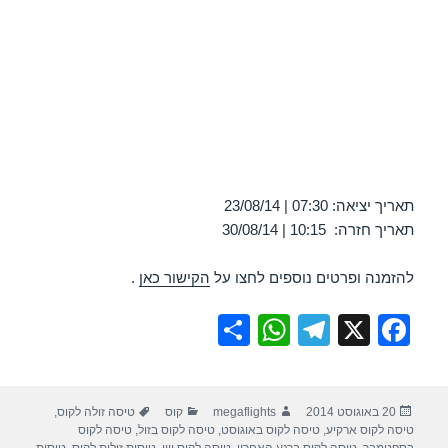
תאריך יציאה: 07:30 | 23/08/14
תאריך חזרה: 10:15 | 30/08/14
להזמנה ופרטים נוספים לחצו על
הקישור כאן
.
S
W
T
X
F
h
h
el
a
ar
at
e
c
פורסם
מחבר
קטגוריות
תגיות
20 באוגוסט 2014
megaflights
קוס
טיסה זולה לקוס
,
e
s
gr
e
בתאריך
טיסה לקוס ארקיע
,
טיסה לקוס באוגוסט
,
טיסה לקוס בזול
,
טיסה לקוס