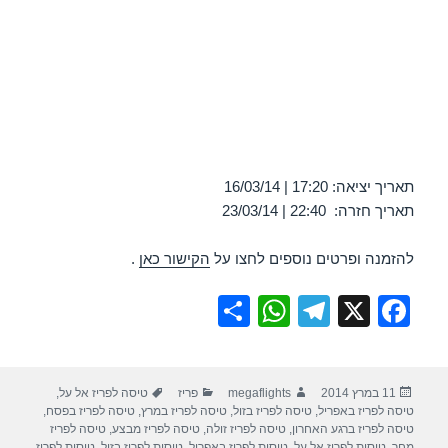
תאריך יציאה: 17:20 | 16/03/14
תאריך חזרה: 22:40 | 23/03/14
להזמנה ופרטים נוספים לחצו על
הקישור כאן
.
S
W
T
X
F
h
h
el
a
ar
at
e
c
פורסם
מחבר
קטגוריות
תגיות
11 במרץ 2014
megaflights
פריז
טיסה לפריז אל על
,
e
s
gr
e
בתאריך
טיסה לפריז באפריל
,
טיסה לפריז בזול
,
טיסה לפריז במרץ
,
טיסה לפריז בפסח
,
A
a
b
טיסה לפריז ברגע האחרון
,
טיסה לפריז זולה
,
טיסה לפריז מבצע
,
טיסה לפריז
מחר
,
טיסות לפריז אל על
,
טיסות לפריז באפריל
,
טיסות לפריז בזול
,
טיסות לפריז