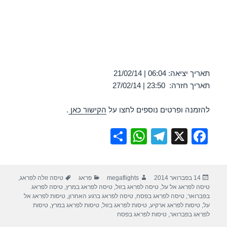
תאריך יציאה: 06:04 | 21/02/14
תאריך חזרה: 23:50 | 27/02/14
להזמנה ופרטים נוספים לחצו על
הקישור כאן
.
S
W
T
X
F
h
h
el
a
ar
at
e
c
פורסם
מחבר
קטגוריות
תגיות
14 בפברואר 2014
megaflights
פראג
טיסה זולה לפראג
,
e
s
gr
e
בתאריך
טיסה לפראג אל על
,
טיסה לפראג בזול
,
טיסה לפראג במרץ
,
טיסה לפראג
A
a
b
בפברואר
,
טיסה לפראג בפסח
,
טיסה לפראג ברגע האחרון
,
טיסות לפראג אל
על
,
טיסות לפראג ארקיע
,
טיסות לפראג בזול
,
טיסות לפראג במרץ
,
טיסות
p
m
o
לפראג בפברואר
,
טיסות לפראג בפסח