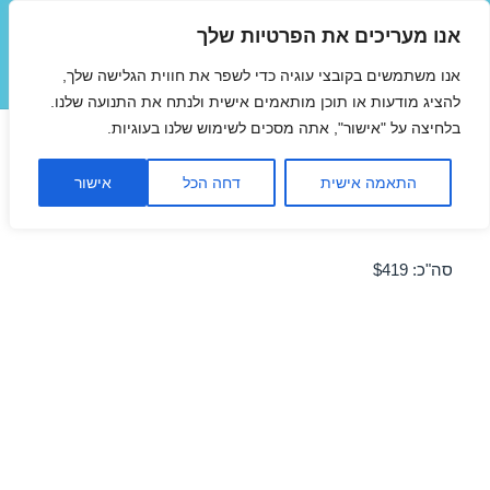
אנו מעריכים את הפרטיות שלך
טיסות זולות
אנו משתמשים בקובצי עוגיה כדי לשפר את חווית הגלישה שלך,
תפריטים
ווידג'טים
להציג מודעות או תוכן מותאמים אישית ולנתח את התנועה שלנו.
בלחיצה על "אישור", אתה מסכים לשימוש שלנו בעוגיות.
טיסה לפראג 21/02/2014 במבצע
התאמה אישית
דחה הכל
אישור
מבצע טיסה זולה לפראג ב-21/02/2014
סה"כ: $419