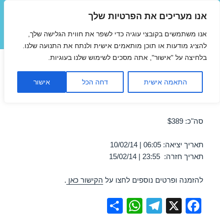
אנו מעריכים את הפרטיות שלך
טיסות זולות
אנו משתמשים בקובצי עוגיה כדי לשפר את חווית הגלישה שלך,
תפריטים
ווידג'טים
להציג מודעות או תוכן מותאמים אישית ולנתח את התנועה שלנו.
בלחיצה על "אישור", אתה מסכים לשימוש שלנו בעוגיות.
טיסה לפראג 10/02/2014 במבצע
התאמה אישית
דחה הכל
אישור
מבצע טיסה זולה לפראג ב-10/02/2014
סה"כ: $389
תאריך יציאה: 06:05 | 10/02/14
תאריך חזרה: 23:55 | 15/02/14
להזמנה ופרטים נוספים לחצו על
הקישור כאן
.
S
W
T
X
F