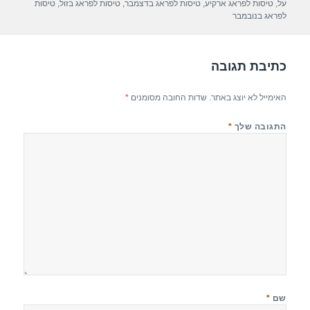
על
,
טיסות לפראג ארקיע
,
טיסות לפראג בדצמבר
,
טיסות לפראג בזול
,
טיסות
p
m
o
לפראג בנובמבר
p
o
k
כתיבת תגובה
האימייל לא יוצג באתר.
שדות החובה מסומנים
*
התגובה שלך
*
שם
*