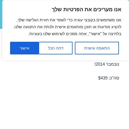
אנו מעריכים את הפרטיות שלך
טיסות זולות
אנו משתמשים בקובצי עוגיה כדי לשפר את חווית הגלישה שלך,
תפריטים
ווידג'טים
להציג מודעות או תוכן מותאמים אישית ולנתח את התנועה שלנו.
בלחיצה על "אישור", אתה מסכים לשימוש שלנו בעוגיות.
טיסה לפראג 07/11/2014
התאמה אישית
דחה הכל
אישור
מבצע טיסה זולה לפראג ב-07/11/2014 – מבצע לחודש
נובמבר 2014!
סה"כ: $439