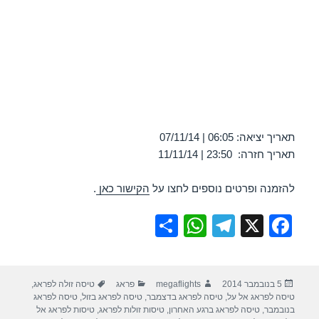
תאריך יציאה: 06:05 | 07/11/14
תאריך חזרה: 23:50 | 11/11/14
להזמנה ופרטים נוספים לחצו על
הקישור כאן
.
S
W
T
X
F
h
h
el
a
ar
at
e
c
פורסם
מחבר
קטגוריות
תגיות
5 בנובמבר 2014
megaflights
פראג
טיסה זולה לפראג
,
e
s
gr
e
בתאריך
טיסה לפראג אל על
,
טיסה לפראג בדצמבר
,
טיסה לפראג בזול
,
טיסה לפראג
A
a
b
בנובמבר
,
טיסה לפראג ברגע האחרון
,
טיסות זולות לפראג
,
טיסות לפראג אל