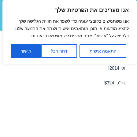
אנו מעריכים את הפרטיות שלך
טיסות זולות
אנו משתמשים בקובצי עוגיה כדי לשפר את חווית הגלישה שלך,
תפריטים
ווידג'טים
להציג מודעות או תוכן מותאמים אישית ולנתח את התנועה שלנו.
בלחיצה על "אישור", אתה מסכים לשימוש שלנו בעוגיות.
טיסה לסנטוריני 18/07/2014
התאמה אישית
דחה הכל
אישור
מבצע טיסה זולה לסנטוריני ב-18/07/2014 – מבצע לחודש
יולי 2014!
סה"כ: $324