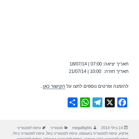
תאריך יציאה: 07:00 | 18/07/14
תאריך חזרה: 10:00 | 21/07/14
להזמנה ופרטים נוספים לחצו על
הקישור כאן
.
S
W
T
X
F
h
h
el
a
ar
at
e
c
פורסם
מחבר
קטגוריות
תגיות
14 ביולי 2014
megaflights
סנטוריני
טיסה לסנטוריני
e
s
gr
e
בתאריך
ארקיע
,
טיסה לסנטוריני באוגוסט
,
טיסה לסנטוריני בזול
,
טיסה לסנטוריני ביולי
,