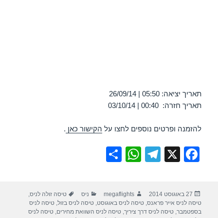
תאריך יציאה: 05:50 | 26/09/14
תאריך חזרה: 00:40 | 03/10/14
להזמנה ופרטים נוספים לחצו על
הקישור כאן
.
S
W
T
X
F
h
h
el
a
ar
at
e
c
פורסם
מחבר
קטגוריות
תגיות
27 באוגוסט 2014
megaflights
ניס
טיסה זולה לניס
,
e
s
gr
e
בתאריך
טיסה לניס אייר פראנס
,
טיסה לניס באוגוסט
,
טיסה לניס בזול
,
טיסה לניס
A
a
b
בספטמבר
,
טיסה לניס דרך ציריך
,
טיסה לניס השוואת מחירים
,
טיסה לניס