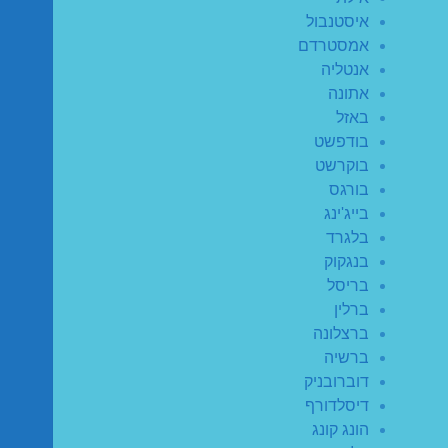
איסטנבול
אמסטרדם
אנטליה
אתונה
באזל
בודפשט
בוקרשט
בורגס
בייג'ינג
בלגרד
בנגקוק
בריסל
ברלין
ברצלונה
ברשיה
דוברובניק
דיסלדורף
הונג קונג