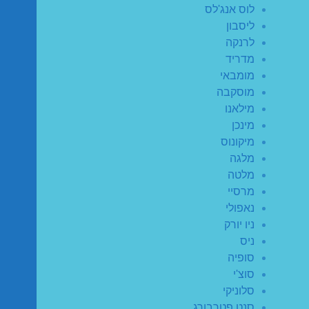
לוס אנג'לס
ליסבון
לרנקה
מדריד
מומבאי
מוסקבה
מילאנו
מינכן
מיקונוס
מלגה
מלטה
מרסיי
נאפולי
ניו יורק
ניס
סופיה
סוצ'י
סלוניקי
סנט פטרבורג