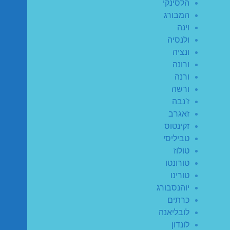
הלסינקי
המבורג
וינה
ולנסיה
ונציה
ורונה
ורנה
ורשה
ז'נבה
זאגרב
זקינטוס
טביליסי
טולוז
טורונטו
טורינו
יוהנסבורג
כרתים
לובליאנה
לונדון