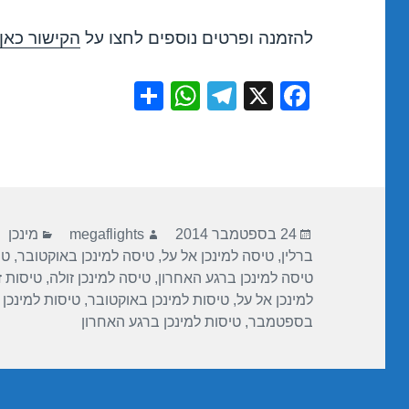
להזמנה ופרטים נוספים לחצו על
הקישור כאן
S
W
T
X
F
h
h
el
a
ar
at
e
c
e
s
gr
e
A
a
b
פורסם
מחבר
קטגורי
p
m
o
24 בספטמבר 2014
megaflights
מינכן
בתאריך
ברלין
,
טיסה למינכן אל על
,
טיסה למינכן באוקטובר
,
טי
p
o
טיסה למינכן ברגע האחרון
,
טיסה למינכן זולה
,
טיסות ז
k
למינכן אל על
,
טיסות למינכן באוקטובר
,
טיסות למינכן 
בספטמבר
,
טיסות למינכן ברגע האחרון