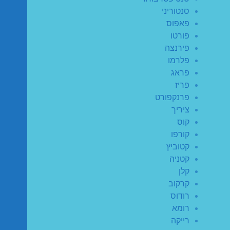
סנטוריני
פאפוס
פורטו
פירנצה
פלרמו
פראג
פריז
פרנקפורט
ציריך
קוס
קורפו
קטוביץ
קטניה
קלן
קרקוב
רודוס
רומא
רייקה