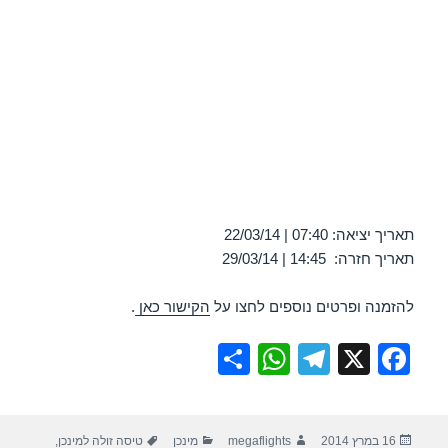
תאריך יציאה: 07:40 | 22/03/14
תאריך חזרה: 14:45 | 29/03/14
להזמנה ופרטים נוספים לחצו על
הקישור כאן
.
S
W
T
X
F
h
h
el
a
ar
at
e
c
פורסם
מחבר
קטגוריות
תגיות
16 במרץ 2014
megaflights
מינכן
טיסה זולה למינכן
,