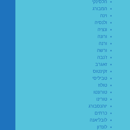
הלסינקי
המבורג
וינה
ולנסיה
ונציה
ורונה
ורנה
ורשה
ז'נבה
זאגרב
זקינטוס
טביליסי
טולוז
טורונטו
טורינו
יוהנסבורג
כרתים
לובליאנה
לונדון