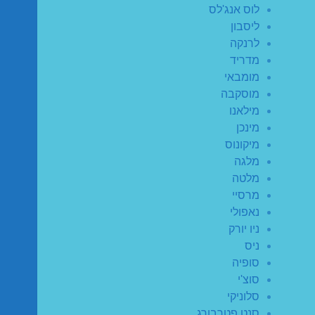
לוס אנג'לס
ליסבון
לרנקה
מדריד
מומבאי
מוסקבה
מילאנו
מינכן
מיקונוס
מלגה
מלטה
מרסיי
נאפולי
ניו יורק
ניס
סופיה
סוצ'י
סלוניקי
סנט פטרבורג