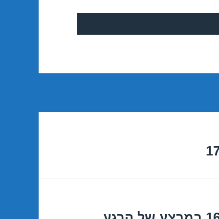
טיסה לפראג במרץ 16/03/2014 במבצע של הרגע