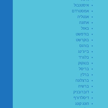
איסטנבול
אמסטרדם
אנטליה
אתונה
באזל
בודפשט
בוקרשט
בורגס
בייג'ינג
בלגרד
בנגקוק
בריסל
ברלין
ברצלונה
ברשיה
דוברובניק
דיסלדורף
הונג קונג