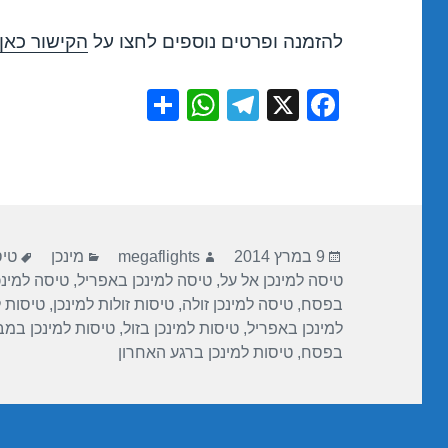
להזמנה ופרטים נוספים לחצו על
הקישור כאן
S
W
T
X
F
h
h
el
a
ar
at
e
c
e
s
gr
e
A
a
b
פורסם
מחבר
קטגוריות
תגי
p
m
o
9 במרץ 2014
megaflights
מינכן
טיס
בתאריך
טיסה למינכן אל על
,
טיסה למינכן באפריל
,
טיסה למינכ
p
o
בפסח
,
טיסה למינכן זולה
,
טיסות זולות למינכן
,
טיסות למינכ
k
למינכן באפריל
,
טיסות למינכן בזול
,
טיסות למינכן במ
בפסח
,
טיסות למינכן ברגע האחרון