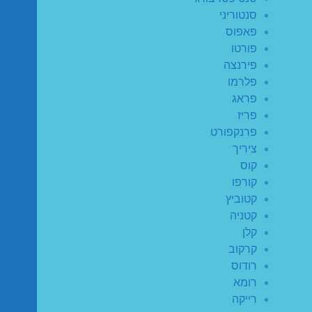
סנטוריני
פאפוס
פורטו
פירנצה
פלרמו
פראג
פריז
פרנקפורט
ציריך
קוס
קורפו
קטוביץ
קטניה
קלן
קרקוב
רודוס
רומא
רייקה