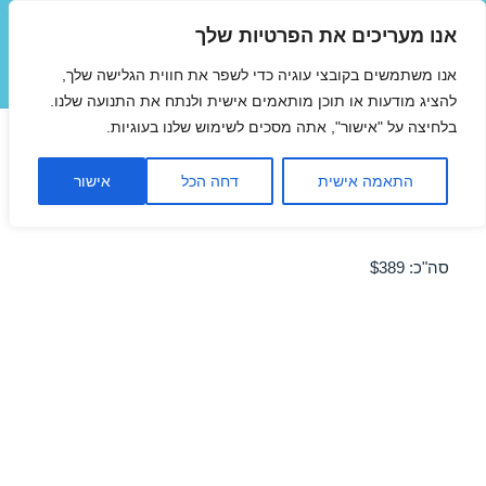
אנו מעריכים את הפרטיות שלך
טיסות זולות
אנו משתמשים בקובצי עוגיה כדי לשפר את חווית הגלישה שלך,
תפריטים
ווידג'טים
להציג מודעות או תוכן מותאמים אישית ולנתח את התנועה שלנו.
בלחיצה על "אישור", אתה מסכים לשימוש שלנו בעוגיות.
טיסה למילאנו 09/03/2014 בזול
התאמה אישית
דחה הכל
אישור
מבצע טיסה זולה למילאנו ב-09/03/2014 בזול
סה"כ: $389