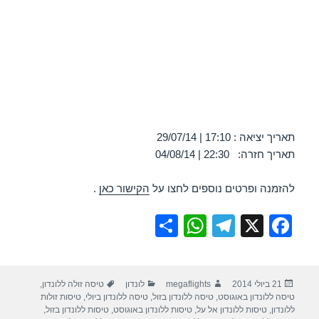
תאריך יציאה : 17:10 | 29/07/14
תאריך חזרה: 22:30 | 04/08/14
להזמנה ופרטים נוספים לחצו על
הקישור כאן
.
S
W
T
X
F
h
h
el
a
ar
at
e
c
פורסם
מחבר
קטגוריות
תגיות
21 ביולי 2014
megaflights
לונדון
טיסה זולה ללונדון
,
e
s
gr
e
בתאריך
טיסה ללונדון באוגוסט
,
טיסה ללונדון בזול
,
טיסה ללונדון ביולי
,
טיסות זולות
A
a
b
ללונדון
,
טיסות ללונדון אל על
,
טיסות ללונדון באוגוסט
,
טיסות ללונדון בזול
,