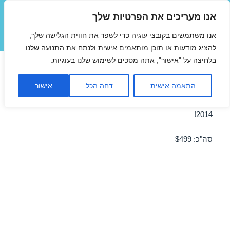
אנו מעריכים את הפרטיות שלך
טיסות זולות
אנו משתמשים בקובצי עוגיה כדי לשפר את חווית הגלישה שלך,
תפריטים
ווידג'טים
להציג מודעות או תוכן מותאמים אישית ולנתח את התנועה שלנו.
בלחיצה על "אישור", אתה מסכים לשימוש שלנו בעוגיות.
טיסה ללונדון 29/07/2014
התאמה אישית
דחה הכל
אישור
מבצע טיסה זולה ללונדון ב-29/07/2014 – מבצע לחודש יולי
2014!
סה"כ: $499