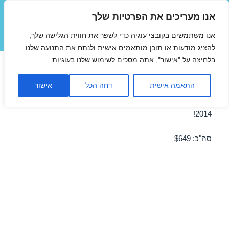
אנו מעריכים את הפרטיות שלך
טיסות זולות
אנו משתמשים בקובצי עוגיה כדי לשפר את חווית הגלישה שלך,
תפריטים
ווידג'טים
להציג מודעות או תוכן מותאמים אישית ולנתח את התנועה שלנו.
בלחיצה על "אישור", אתה מסכים לשימוש שלנו בעוגיות.
טיסה ללונדון 08/07/2014
התאמה אישית
דחה הכל
אישור
מבצע טיסה זולה ללונדון ב-08/07/2014 – מבצע לחודש יולי
2014!
סה"כ: $649