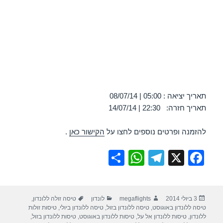
תאריך יציאה : 05:00 | 08/07/14
תאריך חזרה: 22:30 | 14/07/14
להזמנה ופרטים נוספים לחצו על
הקישור כאן
.
S
W
T
X
F
h
h
el
a
ar
at
e
c
פורסם
מחבר
קטגוריות
תגיות
3 ביולי 2014
megaflights
לונדון
טיסה זולה ללונדון
,
e
s
gr
e
בתאריך
טיסה ללונדון באוגוסט
,
טיסה ללונדון בזול
,
טיסה ללונדון ביולי
,
טיסות זולות
A
a
b
ללונדון
,
טיסות ללונדון אל על
,
טיסות ללונדון באוגוסט
,
טיסות ללונדון בזול
,