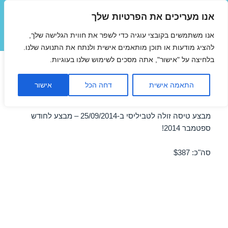
אנו מעריכים את הפרטיות שלך
טיסות זולות
אנו משתמשים בקובצי עוגיה כדי לשפר את חווית הגלישה שלך,
תפריטים
ווידג'טים
להציג מודעות או תוכן מותאמים אישית ולנתח את התנועה שלנו.
בלחיצה על "אישור", אתה מסכים לשימוש שלנו בעוגיות.
טיסה לטביליסי 25/09/2014
התאמה אישית
דחה הכל
אישור
במבצע
מבצע טיסה זולה לטביליסי ב-25/09/2014 – מבצע לחודש
ספטמבר 2014!
סה"כ: $387