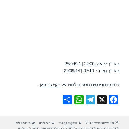
תאריך יציאה: 22:00 | 25/09/14
תאריך חזרה: 07:10 | 29/09/14
להזמנה ופרטים נוספים לחצו על
הקישור כאן
.
S
W
T
X
F
h
h
el
a
ar
at
e
c
פורסם
מחבר
קטגוריות
תגיות
19 בספטמבר 2014
megaflights
טביליסי
טיסה זולה
e
s
gr
e
בתאריך
לטביליסי
,
טיסה לטביליסי אל על
,
טיסה לטביליסי ארקיע
,
טיסה לטביליסי