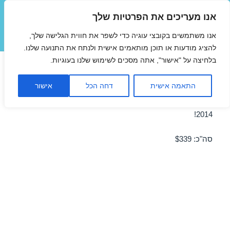
אנו מעריכים את הפרטיות שלך
טיסות זולות
אנו משתמשים בקובצי עוגיה כדי לשפר את חווית הגלישה שלך,
תפריטים
ווידג'טים
להציג מודעות או תוכן מותאמים אישית ולנתח את התנועה שלנו.
בלחיצה על "אישור", אתה מסכים לשימוש שלנו בעוגיות.
טיסה לטביליסי 24/06/2014
התאמה אישית
דחה הכל
אישור
מבצע טיסה זולה לטביליסי ב-24/06/2014 – מבצע לחודש יוני
2014!
סה"כ: $339