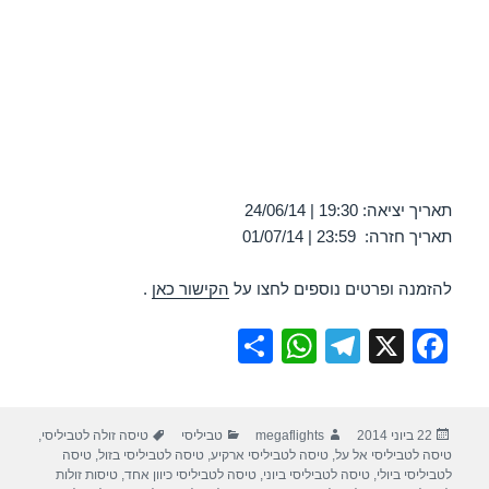
תאריך יציאה: 19:30 | 24/06/14
תאריך חזרה: 23:59 | 01/07/14
להזמנה ופרטים נוספים לחצו על
הקישור כאן
.
S
W
T
X
F
h
h
el
a
ar
at
e
c
פורסם
מחבר
קטגוריות
תגיות
22 ביוני 2014
megaflights
טביליסי
טיסה זולה לטביליסי
,
e
s
gr
e
בתאריך
טיסה לטביליסי אל על
,
טיסה לטביליסי ארקיע
,
טיסה לטביליסי בזול
,
טיסה
A
a
b
לטביליסי ביולי
,
טיסה לטביליסי ביוני
,
טיסה לטביליסי כיוון אחד
,
טיסות זולות