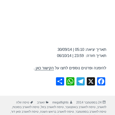
תאריך יציאה: 05:10 | 30/09/14
תאריך חזרה: 23:59 | 06/10/14
להזמנה ופרטים נוספים לחצו על
הקישור כאן
.
S
W
T
X
F
h
h
el
a
ar
at
e
c
פורסם
מחבר
קטגוריות
תגיות
24 בספטמבר 2014
megaflights
זאגרב
טיסה זולה
e
s
gr
e
בתאריך
לזאגרב
,
טיסה לזאגרב באוקטובר
,
טיסה לזאגרב בזול
,
טיסה לזאגרב בסוכות
,
A
a
b
טיסה לזאגרב בספטמבר
,
טיסה לזאגרב בראש השנה
,
טיסה לזאגרב סאן דור
,