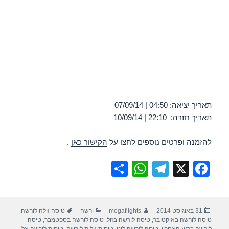
תאריך יציאה: 04:50 | 07/09/14
תאריך חזרה: 22:10 | 10/09/14
להזמנה ופרטים נוספים לחצו על
הקישור כאן
.
S
W
T
X
F
h
h
el
a
ar
at
e
c
פורסם
מחבר
קטגוריות
תגיות
31 באוגוסט 2014
megaflights
ורשה
טיסה זולה לורשה
,
e
s
gr
e
בתאריך
טיסה לורשה באוקטובר
,
טיסה לורשה בזול
,
טיסה לורשה בספטמבר
,
טיסה