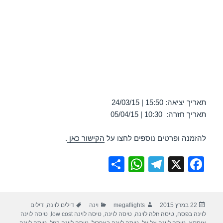
תאריך יציאה: 15:50 | 24/03/15
תאריך חזרה: 10:30 | 05/04/15
להזמנה ופרטים נוספים לחצו על
הקישור כאן
.
S
W
T
X
F
h
h
el
a
ar
at
e
c
פורסם
מחבר
קטגוריות
תגיות
22 במרץ 2015
megaflights
וינה
דילים לוינה
,
דילים
e
s
gr
e
בתאריך
לוינה בפסח
,
טיסה זולה לוינה
,
טיסה לוינה
,
טיסה לוינה low cost
,
טיסה לוינה