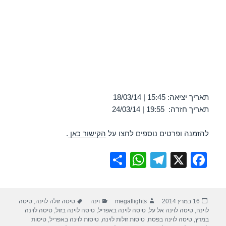
תאריך יציאה: 15:45 | 18/03/14
תאריך חזרה: 19:55 | 24/03/14
להזמנה ופרטים נוספים לחצו על
הקישור כאן
.
S
W
T
X
F
h
h
el
a
ar
at
e
c
פורסם
מחבר
קטגוריות
תגיות
16 במרץ 2014
megaflights
וינה
טיסה זולה לוינה
,
טיסה
e
s
gr
e
בתאריך
לוינה
,
טיסה לוינה אל על
,
טיסה לוינה באפריל
,
טיסה לוינה בזול
,
טיסה לוינה
A
a
b
במרץ
,
טיסה לוינה בפסח
,
טיסות זולות לוינה
,
טיסות לוינה באפריל
,
טיסות