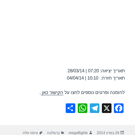
תאריך יציאה: 07:20 | 28/03/14
תאריך חזרה: 10:10 | 04/04/14
להזמנה ופרטים נוספים לחצו על
הקישור כאן
.
S
W
T
X
F
h
h
el
a
ar
at
e
c
פורסם
מחבר
קטגוריות
תגיות
26 במרץ 2014
megaflights
ברצלונה
טיסה זולה