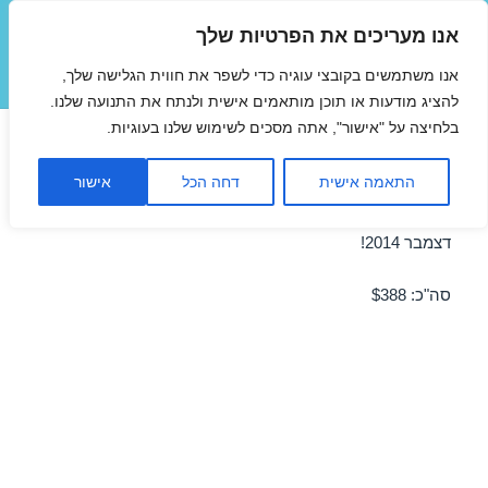
אנו מעריכים את הפרטיות שלך
טיסות זולות
אנו משתמשים בקובצי עוגיה כדי לשפר את חווית הגלישה שלך,
תפריטים
ווידג'טים
להציג מודעות או תוכן מותאמים אישית ולנתח את התנועה שלנו.
בלחיצה על "אישור", אתה מסכים לשימוש שלנו בעוגיות.
טיסה לבריסל 23/12/2014
התאמה אישית
דחה הכל
אישור
מבצע טיסה זולה לבריסל ב-23/12/2014 – מבצע לחודש
דצמבר 2014!
סה"כ: $388