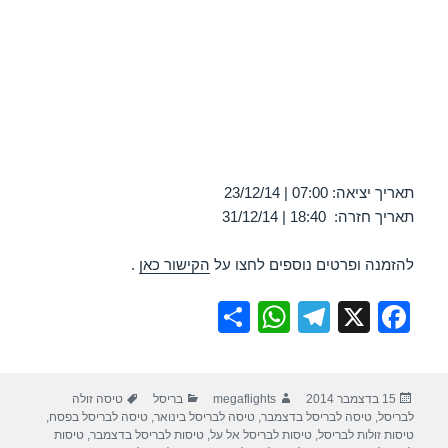
תאריך יציאה: 07:00 | 23/12/14
תאריך חזרה: 18:40 | 31/12/14
להזמנה ופרטים נוספים לחצו על
הקישור כאן
.
S
W
T
X
F
h
h
el
a
ar
at
e
c
פורסם
מחבר
קטגוריות
תגיות
15 בדצמבר 2014
megaflights
בריסל
טיסה זולה
e
s
gr
e
בתאריך
לבריסל
,
טיסה לבריסל בדצמבר
,
טיסה לבריסל בינואר
,
טיסה לבריסל בפסח
,
A
a
b
טיסות זולות לבריסל
,
טיסות לבריסל אל על
,
טיסות לבריסל בדצמבר
,
טיסות