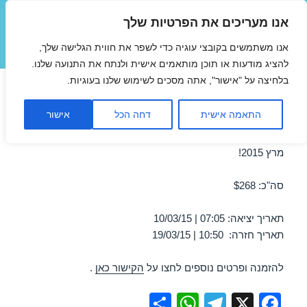
אנו מעריכים את הפרטיות שלך
טיסות זולות
אנו משתמשים בקובצי עוגיה כדי לשפר את חווית הגלישה שלך,
תפריטים
ווידג'טים
להציג מודעות או תוכן מותאמים אישית ולנתח את התנועה שלנו.
בלחיצה על "אישור", אתה מסכים לשימוש שלנו בעוגיות.
טיסה לבוקרשט 10/03/2015
התאמה אישית
דחה הכל
אישור
מבצע טיסה זולה לבוקרשט ב-10/03/2015 – מבצע לחודש
מרץ 2015!
סה"כ: $268
תאריך יציאה: 07:05 | 10/03/15
תאריך חזרה: 10:50 | 19/03/15
להזמנה ופרטים נוספים לחצו על
הקישור כאן
.
S
W
T
X
F