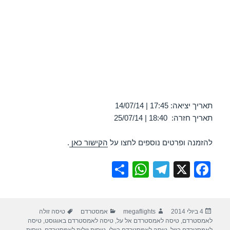
תאריך יציאה: 17:45 | 14/07/14
תאריך חזרה: 18:40 | 25/07/14
להזמנה ופרטים נוספים לחצו על
הקישור כאן
.
S
W
T
X
F
h
h
el
a
ar
at
e
c
פורסם
מחבר
קטגוריות
תגיות
4 ביולי 2014
megaflights
אמסטרדם
טיסה זולה
e
s
gr
e
בתאריך
לאמסטרדם
,
טיסה לאמסטרדם אל על
,
טיסה לאמסטרדם באוגוסט
,
טיסה