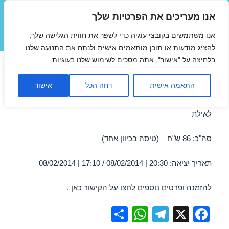
אנו מעריכים את הפרטיות שלך
טיסות זולות
אנו משתמשים בקובצי עוגיה כדי לשפר את חווית הגלישה שלך,
תפריטים
ווידג'טים
להציג מודעות או תוכן מותאמים אישית ולנתח את התנועה שלנו.
בלחיצה על "אישור", אתה מסכים לשימוש שלנו בעוגיות.
טיסה לאילת 08/02/2014 במבצע
התאמה אישית
דחה הכל
אישור
מבצע טיסה זולה לאילת ב-08/02/2014 – טיסה מנתב"ג
לאילת
סה"כ: 86 ש"ח – (טיסה בכיוון אחד)
תאריך יציאה: 20:30 | 08/02/2014 / 17:10 | 08/02/2014
להזמנה ופרטים נוספים לחצו על
הקישור כאן
.
S
W
T
X
F