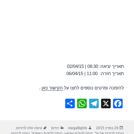
תאריך יציאה: 08:30 | 02/04/15
תאריך חזרה: 11:00 | 06/04/15
להזמנה ופרטים נוספים לחצו על
הקישור כאן
.
S
W
T
X
F
h
h
el
a
ar
at
e
c
פורסם
מחבר
קטגוריות
תגיות
29 במרץ 2015
megaflights
רודוס
טיסה זולה לרודוס
,
e
s
gr
e
בתאריך
טיסה לרודוס אל על
,
טיסה לרודוס ארקיע
,
טיסה לרודוס באפריל
,
טיסה לרודוס