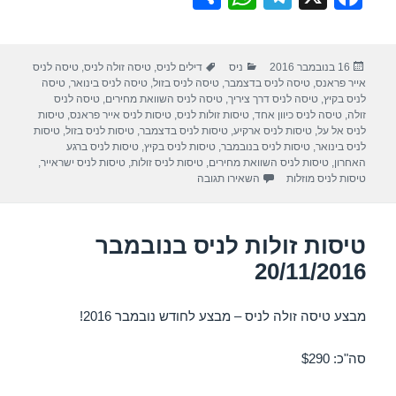
h
h
el
a
ar
at
e
c
פורסם
קטגוריות
תגיות
16 בנובמבר 2016
ניס
דילים לניס
,
טיסה זולה לניס
,
טיסה לניס
e
s
gr
e
בתאריך
אייר פראנס
,
טיסה לניס בדצמבר
,
טיסה לניס בזול
,
טיסה לניס בינואר
,
טיסה
A
a
b
לניס בקיץ
,
טיסה לניס דרך ציריך
,
טיסה לניס השוואת מחירים
,
טיסה לניס
זולה
,
טיסה לניס כיוון אחד
,
טיסות זולות לניס
,
טיסות לניס אייר פראנס
,
טיסות
p
m
o
לניס אל על
,
טיסות לניס ארקיע
,
טיסות לניס בדצמבר
,
טיסות לניס בזול
,
טיסות
לניס בינואר
,
טיסות לניס בנובמבר
,
טיסות לניס בקיץ
,
טיסות לניס ברגע
p
o
האחרון
,
טיסות לניס השוואת מחירים
,
טיסות לניס זולות
,
טיסות לניס ישראייר
,
עבור טיסות זולות לניס בנובמבר 27/11/2016
טיסות לניס מוזלות
השאירו תגובה
k
טיסות זולות לניס בנובמבר
20/11/2016
מבצע טיסה זולה לניס – מבצע לחודש נובמבר 2016!
סה"כ: $290