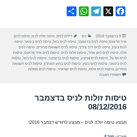
S
W
T
X
F
h
h
el
a
ar
at
e
c
פורסם
קטגוריות
תגיות
9 בדצמבר 2016
ניס
דילים לניס
,
טיסה זולה לניס
,
טיסה לניס
e
s
gr
e
בתאריך
אייר פראנס
,
טיסה לניס בדצמבר
,
טיסה לניס בזול
,
טיסה לניס בינואר
,
טיסה
A
a
b
לניס בקיץ
,
טיסה לניס דרך ציריך
,
טיסה לניס השוואת מחירים
,
טיסה לניס
זולה
,
טיסה לניס כיוון אחד
,
טיסות זולות לניס
,
טיסות לניס אייר פראנס
,
טיסות
p
m
o
לניס אל על
,
טיסות לניס ארקיע
,
טיסות לניס בדצמבר
,
טיסות לניס בזול
,
טיסות
לניס בינואר
,
טיסות לניס בקיץ
,
טיסות לניס ברגע האחרון
,
טיסות לניס השוואת
p
o
מחירים
,
טיסות לניס זולות
,
טיסות לניס ישראייר
,
טיסות לניס מוזלות
עבור טיסות זולות לניס בדצמבר 15/12/2016
השאירו תגובה
k
טיסות זולות לניס בדצמבר
08/12/2016
מבצע טיסה זולה לניס – מבצע לחודש דצמבר 2016!
סה"כ: $299