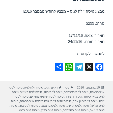
מבצע טיסה זולה לניס – מבצע לחודש נובמבר 2016!
סה"כ: $299
תאריך יציאה: 17/11/16
תאריך חזרה: 24/11/16
טיסות זולות לניס בנובמבר 17/11/2016
להמשיך לקרוא
S
W
T
X
F
h
h
el
a
ar
at
e
c
פורסם
קטגוריות
תגיות
10 בנובמבר 2016
ניס
דילים לניס
,
טיסה זולה לניס
,
טיסה לניס
e
s
gr
e
בתאריך
אייר פראנס
,
טיסה לניס בדצמבר
,
טיסה לניס בזול
,
טיסה לניס בינואר
,
טיסה
A
a
b
לניס בקיץ
,
טיסה לניס דרך ציריך
,
טיסה לניס השוואת מחירים
,
טיסה לניס
זולה
,
טיסה לניס כיוון אחד
,
טיסות זולות לניס
,
טיסות לניס אייר פראנס
,
טיסות
p
m
o
לניס אל על
,
טיסות לניס ארקיע
,
טיסות לניס בדצמבר
,
טיסות לניס בזול
,
טיסות
לניס בינואר
,
טיסות לניס בנובמבר
,
טיסות לניס בקיץ
,
טיסות לניס ברגע