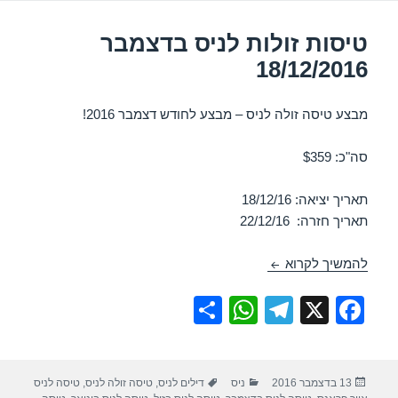
טיסות זולות לניס בדצמבר
18/12/2016
מבצע טיסה זולה לניס – מבצע לחודש דצמבר 2016!
סה"כ: $359
תאריך יציאה: 18/12/16
תאריך חזרה: 22/12/16
טיסות זולות לניס בדצמבר 18/12/2016
להמשיך לקרוא
S
W
T
X
F
h
h
el
a
ar
at
e
c
פורסם
קטגוריות
תגיות
13 בדצמבר 2016
ניס
דילים לניס
,
טיסה זולה לניס
,
טיסה לניס
e
s
gr
e
בתאריך