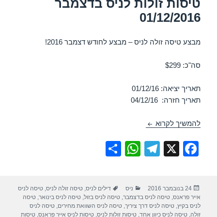
טיסות זולות לניס בדצמבר
01/12/2016
מבצע טיסה זולה לניס – מבצע לחודש דצמבר 2016!
סה"כ: $299
תאריך יציאה: 01/12/16
תאריך חזרה: 04/12/16
טיסות זולות לניס בדצמבר 01/12/2016
להמשיך לקרוא
S
W
T
X
F
h
h
el
a
ar
at
e
c
פורסם
קטגוריות
תגיות
24 בנובמבר 2016
ניס
דילים לניס
,
טיסה זולה לניס
,
טיסה לניס
e
s
gr
e
בתאריך
אייר פראנס
,
טיסה לניס בדצמבר
,
טיסה לניס בזול
,
טיסה לניס בינואר
,
טיסה
A
a
b
לניס בקיץ
,
טיסה לניס דרך ציריך
,
טיסה לניס השוואת מחירים
,
טיסה לניס
זולה
,
טיסה לניס כיוון אחד
,
טיסות זולות לניס
,
טיסות לניס אייר פראנס
,
טיסות