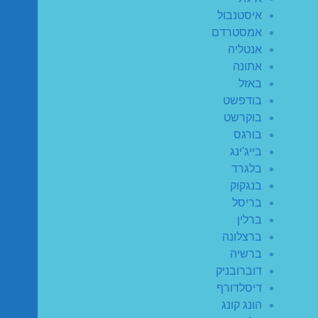
איסטנבול
אמסטרדם
אנטליה
אתונה
באזל
בודפשט
בוקרשט
בורגס
בייג'ינג
בלגרד
בנגקוק
בריסל
ברלין
ברצלונה
ברשיה
דוברובניק
דיסלדורף
הונג קונג