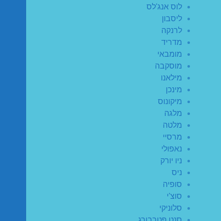
לוס אנג'לס
ליסבון
לרנקה
מדריד
מומבאי
מוסקבה
מילאנו
מינכן
מיקונוס
מלגה
מלטה
מרסיי
נאפולי
ניו יורק
ניס
סופיה
סוצ'י
סלוניקי
סנט פטרבורג