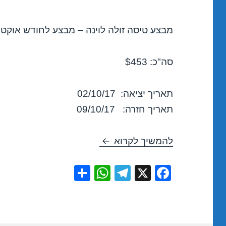
מבצע טיסה זולה לוינה – מבצע לחודש אוקטובר 17
סה"כ: $453
תאריך יציאה: 02/10/17
תאריך חזרה: 09/10/17
טיסות זולות לוינה באוקטובר 02/10/2017
להמשיך לקרוא
S
W
T
X
F
h
h
el
a
ar
at
e
c
e
s
gr
e