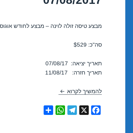
מבצע טיסה זולה לוינה – מבצע לחודש אוגוסט 017
סה"כ: $529
תאריך יציאה: 07/08/17
תאריך חזרה: 11/08/17
טיסות זולות לוינה באוגוסט 07/08/2017
להמשיך לקרוא
S
W
T
X
F
h
h
el
a
ar
at
e
c