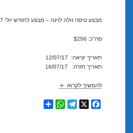
מבצע טיסה זולה לוינה – מבצע לחודש יולי 2017!
סה"כ: $256
תאריך יציאה: 12/07/17
תאריך חזרה: 16/07/17
טיסות זולות לוינה ביולי 12/07/2017
להמשיך לקרוא
S
W
T
X
F
h
h
el
a
ar
at
e
c
e
s
gr
e