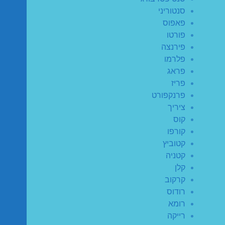
סנטוריני
פאפוס
פורטו
פירנצה
פלרמו
פראג
פריז
פרנקפורט
ציריך
קוס
קורפו
קטוביץ
קטניה
קלן
קרקוב
רודוס
רומא
רייקה