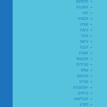
הלסינקי
המבורג
וינה
ולנסיה
ונציה
ורונה
ורנה
ורשה
ז'נבה
זאגרב
זקינטוס
טביליסי
טולוז
טורונטו
טורינו
יוהנסבורג
כרתים
לובליאנה
לונדון