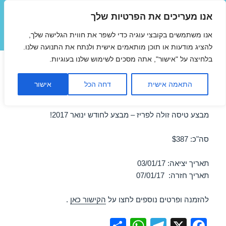
אנו מעריכים את הפרטיות שלך
טיסות זולות
אנו משתמשים בקובצי עוגיה כדי לשפר את חווית הגלישה שלך,
תפריטים
ווידג'טים
להציג מודעות או תוכן מותאמים אישית ולנתח את התנועה שלנו.
בלחיצה על "אישור", אתה מסכים לשימוש שלנו בעוגיות.
טיסות זולות לפריז בינואר
התאמה אישית
דחה הכל
אישור
03/01/2017
מבצע טיסה זולה לפריז – מבצע לחודש ינואר 2017!
סה"כ: $387
תאריך יציאה: 03/01/17
תאריך חזרה: 07/01/17
להזמנה ופרטים נוספים לחצו על
הקישור כאן
.