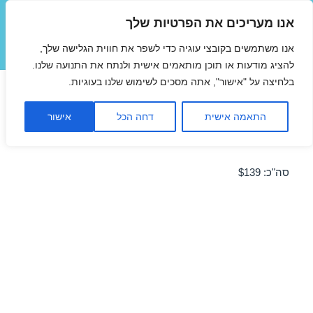
אנו מעריכים את הפרטיות שלך
טיסות זולות
אנו משתמשים בקובצי עוגיה כדי לשפר את חווית הגלישה שלך,
תפריטים
ווידג'טים
להציג מודעות או תוכן מותאמים אישית ולנתח את התנועה שלנו.
בלחיצה על "אישור", אתה מסכים לשימוש שלנו בעוגיות.
טיסות זולות ללרנקה 26/02/2017
התאמה אישית
דחה הכל
אישור
מבצע טיסה זולה ללרנקה – מבצע לחודש פברואר 2017!
סה"כ: $139