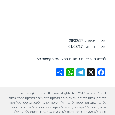
תאריך יציאה: 26/02/17
תאריך חזרה: 01/03/17
להזמנה ופרטים נוספים לחצו על
הקישור כאן
.
S
W
T
X
F
h
h
el
a
ar
at
e
c
פורסם
מחבר
קטגוריות
תגיות
15 בפברואר 2017
megaflights
לרנקה
טיסה זולה
e
s
gr
e
בתאריך
ללרנקה
,
טיסה ללרנקה אל על
,
טיסה ללרנקה בזול
,
טיסה ללרנקה במרץ
,
טיסה
A
a
b
ללרנקה בפברואר
,
טיסה ללרנקה זולה
,
טיסה ללרנקה לעסקים
,
טיסות ללרנקה
אל על
,
טיסות ללרנקה בזול
,
טיסות ללרנקה במרץ
,
טיסות ללרנקה בסילבסטר
,
p
m
o
טיסות ללרנקה בפברואר
,
טיסות ללרנקה ברגע האחרון
,
טיסות ללרנקה זולות
,