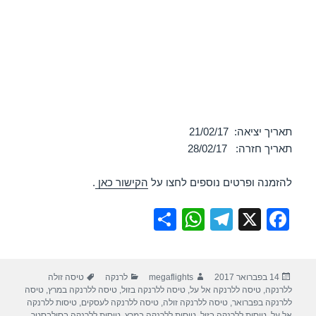
תאריך יציאה: 21/02/17
תאריך חזרה: 28/02/17
להזמנה ופרטים נוספים לחצו על
הקישור כאן
.
S
W
T
X
F
h
h
el
a
ar
at
e
c
פורסם
מחבר
קטגוריות
תגיות
14 בפברואר 2017
megaflights
לרנקה
טיסה זולה
e
s
gr
e
בתאריך
ללרנקה
,
טיסה ללרנקה אל על
,
טיסה ללרנקה בזול
,
טיסה ללרנקה במרץ
,
טיסה
A
a
b
ללרנקה בפברואר
,
טיסה ללרנקה זולה
,
טיסה ללרנקה לעסקים
,
טיסות ללרנקה
אל על
,
טיסות ללרנקה בזול
,
טיסות ללרנקה במרץ
,
טיסות ללרנקה בסילבסטר
,