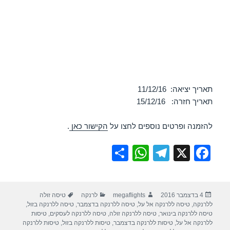
תאריך יציאה: 11/12/16
תאריך חזרה: 15/12/16
להזמנה ופרטים נוספים לחצו על
הקישור כאן
.
S
W
T
X
F
h
h
el
a
ar
at
e
c
פורסם
מחבר
קטגוריות
תגיות
4 בדצמבר 2016
megaflights
לרנקה
טיסה זולה
e
s
gr
e
בתאריך
ללרנקה
,
טיסה ללרנקה אל על
,
טיסה ללרנקה בדצמבר
,
טיסה ללרנקה בזול
,
A
a
b
טיסה ללרנקה בינואר
,
טיסה ללרנקה זולה
,
טיסה ללרנקה לעסקים
,
טיסות
ללרנקה אל על
,
טיסות ללרנקה בדצמבר
,
טיסות ללרנקה בזול
,
טיסות ללרנקה