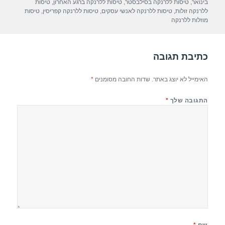
p
m
o
בינואר
,
טיסות ללרנקה בסילבסטר
,
טיסות ללרנקה ברגע האחרון
,
טיסות
ללרנקה זולות
,
טיסות ללרנקה לאנשי עסקים
,
טיסות ללרנקה קפריסין
,
טיסות
p
o
מוזלות ללרנקה
k
כתיבת תגובה
האימייל לא יוצג באתר.
שדות החובה מסומנים
*
התגובה שלך
*
שם
*