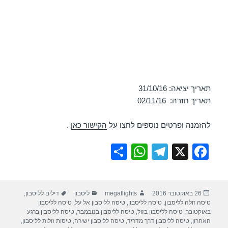
תאריך יציאה: 31/10/16
תאריך חזרה: 02/11/16
להזמנה ופרטים נוספים לחצו על
הקישור כאן
.
S
W
T
X
F
h
h
el
a
ar
at
e
c
פורסם
מחבר
קטגוריות
תגיות
26 באוקטובר 2016
megaflights
ליסבון
דילים לליסבון
,
e
s
gr
e
בתאריך
טיסה זולה לליסבון
,
טיסה לליסבון
,
טיסה לליסבון אל על
,
טיסה לליסבון
A
a
b
באוקטובר
,
טיסה לליסבון בזול
,
טיסה לליסבון בנובמבר
,
טיסה לליסבון ברגע
האחרון
,
טיסה לליסבון דרך מדריד
,
טיסה לליסבון ישירה
,
טיסות זולות לליסבון
,