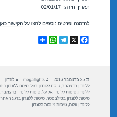
תאריך חזרה: 02/01/17
להזמנה ופרטים נוספים לחצו על
הקישור כאן
S
W
T
X
F
h
h
el
a
ar
at
e
c
e
s
gr
e
A
a
b
פורסם
מחבר
קטגוריות
p
m
o
25 בדצמבר 2016
megaflights
לונדון
בתאריך
ללונדון בדצמבר
,
טיסה ללונדון בזול
,
טיסה ללונדון בינ
p
o
ללונדון
,
טיסות ללונדון אל על
,
טיסות ללונדון בדצמבר
,
k
טיסות ללונדון בסילבסטר
,
טיסות ללונדון ברגע האחרון
ללונדון זולות
,
טיסות מוזלות ללונדון