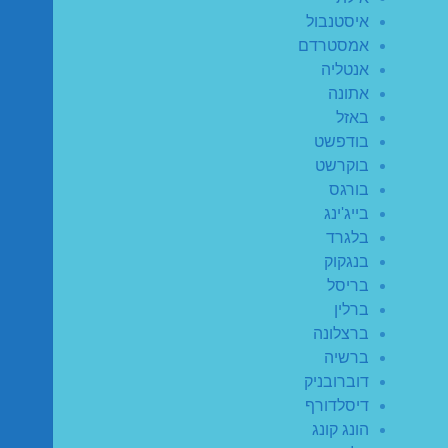
איסטנבול
אמסטרדם
אנטליה
אתונה
באזל
בודפשט
בוקרשט
בורגס
בייג'ינג
בלגרד
בנגקוק
בריסל
ברלין
ברצלונה
ברשיה
דוברובניק
דיסלדורף
הונג קונג