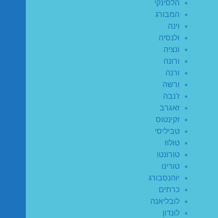
הלסינקי
המבורג
וינה
ולנסיה
ונציה
ורונה
ורנה
ורשה
ז'נבה
זאגרב
זקינטוס
טביליסי
טולוז
טורונטו
טורינו
יוהנסבורג
כרתים
לובליאנה
לונדון