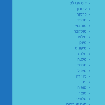
לוס אנג'לס
ליסבון
לרנקה
מדריד
מומבאי
מוסקבה
מילאנו
מינכן
מיקונוס
מלגה
מלטה
מרסיי
נאפולי
ניו יורק
ניס
סופיה
סוצ'י
סלוניקי
סנט פטרבורג