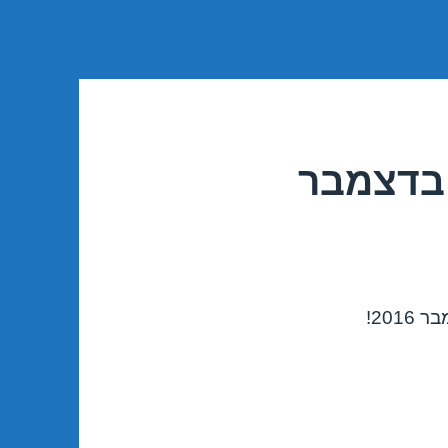
 בדצמבר
201!