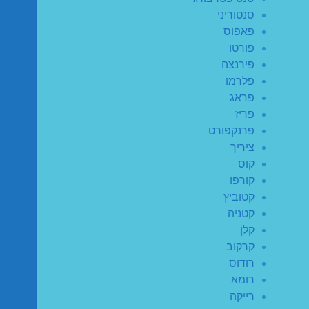
סנטוריני
פאפוס
פורטו
פירנצה
פלרמו
פראג
פריז
פרנקפורט
ציריך
קוס
קורפו
קטוביץ
קטניה
קלן
קרקוב
רודוס
רומא
רייקה