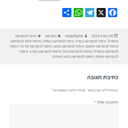
S
W
T
X
F
h
h
el
a
ar
at
e
c
פורסם
מחבר
קטגוריות
תגיות
28 במרץ 2014
megaflights
בוקרשט
טיסה לבוקרשט
e
s
gr
e
בתאריך
באפריל
,
טיסה לבוקרשט במרץ
,
טיסה לבוקרשט בפסח
,
טיסות זולות לבוקרשט
,
A
a
b
טיסות לבוקרשט tarom
,
טיסות לבוקרשט wizz
,
טיסות לבוקרשט אל על
,
טיסות
לבוקרשט באפריל
,
טיסות לבוקרשט בזול
,
טיסות לבוקרשט במרץ
,
טיסות
p
m
o
לבוקרשט בפסח
,
טיסות לבוקרשט ברגע האחרון
p
o
k
כתיבת תגובה
האימייל לא יוצג באתר.
שדות החובה מסומנים
*
התגובה שלך
*