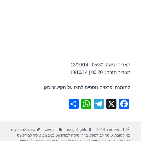
תאריך יציאה: 05:30 | 13/10/14
תאריך חזרה: 00:20 | 19/10/14
להזמנה ופרטים נוספים לחצו על
הקישור כאן
.
S
W
T
X
F
h
h
el
a
ar
at
e
c
פורסם
מחבר
קטגוריות
תגיות
1 באוקטובר 2014
megaflights
בודפשט
טיסה לבודפשט
e
s
gr
e
בתאריך
באוקטובר
,
טיסה לבודפשט בזול
,
טיסה לבודפשט במבצע
,
טיסה לבודפשט